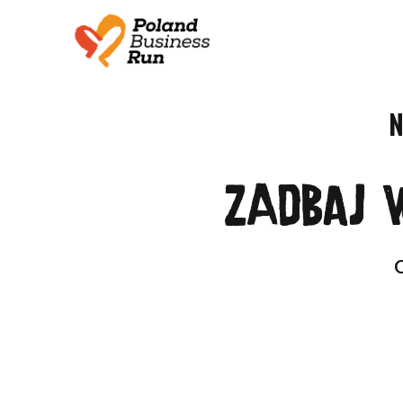
N
Zadbaj 
O